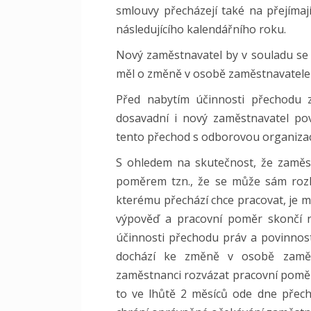
smlouvy přecházejí také na přejímaj
následujícího kalendářního roku.
Nový zaměstnavatel by v souladu se
měl o změně v osobě zaměstnavatele
Před nabytím účinnosti přechodu
dosavadní i nový zaměstnavatel po
tento přechod s odborovou organizac
S ohledem na skutečnost, že zaměs
poměrem tzn., že se může sám rozh
kterému přechází chce pracovat, je 
výpověď a pracovní poměr skončí n
účinnosti přechodu práv a povinnost
dochází ke změně v osobě zaměs
zaměstnanci rozvázat pracovní poměr
to ve lhůtě 2 měsíců ode dne přec