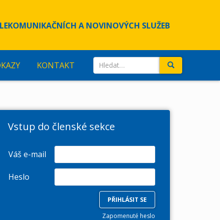
LEKOMUNIKAČNÍCH A NOVINOVÝCH SLUŽEB
Search
DKAZY
KONTAKT
for:
Vstup do členské sekce
Váš e-mail
Heslo
Zapomenuté heslo