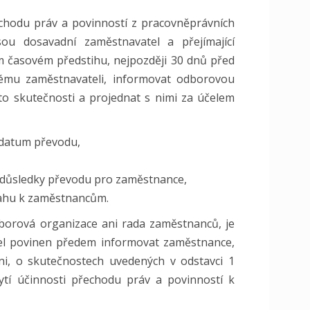
echodu práv a povinností z pracovněprávních
ou dosavadní zaměstnavatel a přejímající
m časovém předstihu, nejpozději 30 dnů před
ému zaměstnavateli, informovat odborovou
to skutečnosti a projednat s nimi za účelem
datum převodu,
í důsledky převodu pro zaměstnance,
tahu k zaměstnancům.
dborová organizace ani rada zaměstnanců, je
tel povinen předem informovat zaměstnance,
i, o skutečnostech uvedených v odstavci 1
tí účinnosti přechodu práv a povinností k