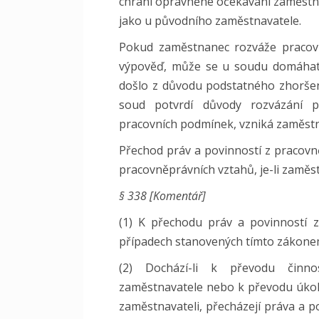
chrání oprávněné očekávání zaměstn
jako u původního zaměstnavatele.
Pokud zaměstnanec rozváže pracov
výpověď, může se u soudu domáhat 
došlo z důvodu podstatného zhoršen
soud potvrdí důvody rozvázání 
pracovních podmínek, vzniká zaměst
Přechod práv a povinností z pracovn
pracovněprávních vztahů, je-li zaměs
§ 338 [Komentář]
(1) K přechodu práv a povinností 
případech stanovených tímto zákone
(2) Dochází-li k převodu činno
zaměstnavatele nebo k převodu úkolů
zaměstnavateli, přecházejí práva a 