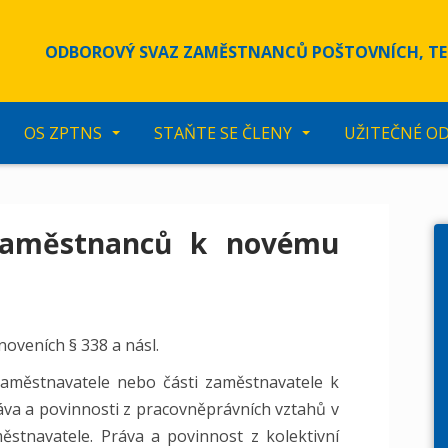
ODBOROVÝ SVAZ ZAMĚSTNANCŮ POŠTOVNÍCH, TE
OS ZPTNS
STAŇTE SE ČLENY
UŽITEČNÉ O
zaměstnanců k novému
noveních § 338 a násl.
 zaměstnavatele nebo části zaměstnavatele k
áva a povinnosti z pracovněprávních vztahů v
ěstnavatele. Práva a povinnost z kolektivní