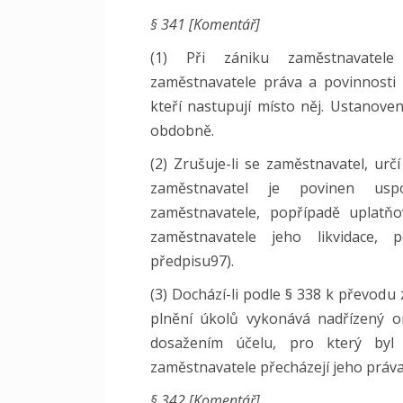
§ 341 [Komentář]
(1) Při zániku zaměstnavatele
zaměstnavatele práva a povinnosti
kteří nastupují místo něj. Ustanoven
obdobně.
(2) Zrušuje-li se zaměstnavatel, urč
zaměstnavatel je povinen usp
zaměstnavatele, popřípadě uplatňo
zaměstnavatele jeho likvidace, 
předpisu97).
(3) Dochází-li podle § 338 k převodu
plnění úkolů vykonává nadřízený o
dosažením účelu, pro který byl
zaměstnavatele přecházejí jeho práva
§ 342 [Komentář]