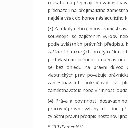
rozsahu na přejímajícího zaměstnavat
přecházejí na přejímajícího zaměstna
nejdéle však do konce následujícího 
(3) Za úkoly nebo činnost zaměstnava
související se zajištěním výroby 
podle zvláštních právních předpisů, 
zařízeních určených pro tyto činnost
pod vlastním jménem a na vlastní o
se bez ohledu na právní důvod 
vlastnických práv, považuje právnick
zaměstnavatel pokračovat v pl
zaměstnavatele nebo v činnosti obd
(4) Práva a povinnosti dosavadního
pracovněprávní vztahy do dne pře
zvláštní právní předpis nestanoví jina
§ 339 [Komentář]