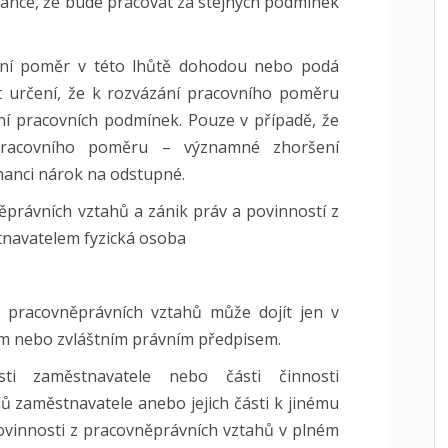
ance, že bude pracovat za stejných podmínek
ní poměr v této lhůtě dohodou nebo podá
určení, že k rozvázání pracovního poměru
í pracovních podmínek. Pouze v případě, že
pracovního poměru – významné zhoršení
nanci nárok na odstupné.
ěprávních vztahů a zánik práv a povinností z
tnavatelem fyzická osoba
z pracovněprávních vztahů může dojít jen v
m nebo zvláštním právním předpisem.
sti zaměstnavatele nebo části činnosti
 zaměstnavatele anebo jejich části k jinému
povinnosti z pracovněprávních vztahů v plném