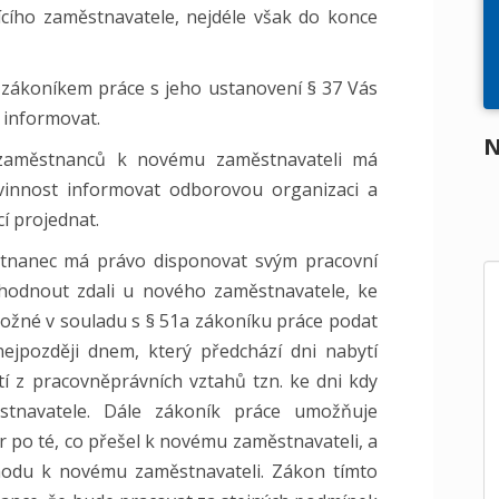
ícího zaměstnavatele, nejdéle však do konce
 zákoníkem práce s jeho ustanovení § 37 Vás
 informovat.
N
 zaměstnanců k novému zaměstnavateli má
vinnost informovat odborovou organizaci a
í projednat.
tnanec má právo disponovat svým pracovní
odnout zdali u nového zaměstnavatele, ke
možné v souladu s § 51a zákoníku práce podat
ejpozději dnem, který předchází dni nabytí
í z pracovněprávních vztahů tzn. ke dni kdy
tnavatele. Dále zákoník práce umožňuje
 po té, co přešel k novému zaměstnavateli, a
hodu k novému zaměstnavateli. Zákon tímto