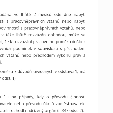
podána ve lhůtě 2 měsíců ode dne nabytí
stí z pracovněprávních vztahů nebo nabytí
povinností z pracovněprávních vztahů, nebo
e v téže lhůtě rozvázán dohodou, může se
, že k rozvázání pracovního poměru došlo z
vních podmínek v souvislosti s přechodem
ních vztahů nebo přechodem výkonu práv a
ů.
 poměru z důvodů uvedených v odstavci 1, má
odst. 1).
jí i na případy, kdy o převodu činnosti
avatele nebo převodu úkolů zaměstnavatele
teli rozhodl nadřízený orgán (§ 347 odst. 2).