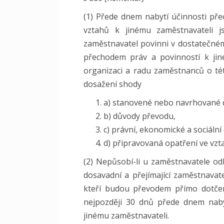
(1) Přede dnem nabytí účinnosti př
vztahů k jinému zaměstnavateli js
zaměstnavatel povinni v dostatečné
přechodem práv a povinností k jin
organizaci a radu zaměstnanců o té
dosažení shody
a) stanovené nebo navrhované 
b) důvody převodu,
c) právní, ekonomické a sociáln
d) připravovaná opatření ve vz
(2) Nepůsobí-li u zaměstnavatele o
dosavadní a přejímající zaměstnava
kteří budou převodem přímo dotčen
nejpozději 30 dnů přede dnem naby
jinému zaměstnavateli.