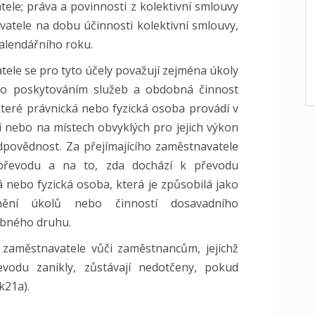
ele; práva a povinnosti z kolektivní smlouvy
vatele na dobu účinnosti kolektivní smlouvy,
kalendářního roku.
tele se pro tyto účely považují zejména úkoly
nebo poskytováním služeb a obdobná činnost
které právnická nebo fyzická osoba provádí v
i nebo na místech obvyklých pro jejich výkon
dpovědnost. Za přejímajícího zaměstnavatele
převodu a na to, zda dochází k převodu
á nebo fyzická osoba, která je způsobilá jako
nění úkolů nebo činností dosavadního
obného druhu.
 zaměstnavatele vůči zaměstnancům, jejichž
vodu zanikly, zůstávají nedotčeny, pokud
k21a).