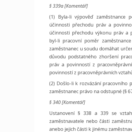
§ 339a [Komentář]
(1) Byla-li výpověď zaměstnance 
účinnosti přechodu práv a povinno
účinnosti přechodu výkonu práv a 
byl-li pracovní poměr zaměstnanc
zaměstnanec u soudu domáhat určení
důvodu podstatného zhoršení praco
práv a povinností z pracovněpráv
povinností z pracovněprávních vztah
(2) Došlo-li k rozvázání pracovního
zaměstnanec právo na odstupné (§ 67 
§ 340 [Komentář]
Ustanovení § 338 a 339 se vztahu
zaměstnavatele nebo části zaměstn
anebo jejich části k jinému zaměstnava