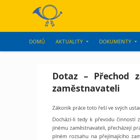
S
k
i
p
t
o
DOMŮ
AKTUALITY
DOKUMENTY
m
a
i
n
Dotaz – Přechod 
c
o
zaměstnavateli
n
t
e
Zákoník práce toto řeší ve svých usta
n
t
Dochází-li tedy k převodu činností
jinému zaměstnavateli, přecházejí pr
plném rozsahu na přejímajícího zam