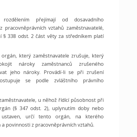
 rozdělením přejímají od dosavadního
 z pracovněprávních vztahů zaměstnavatelé,
í § 338 odst. 2 část věty za středníkem platí
í orgán, který zaměstnavatele zrušuje, který
okojit nároky zaměstnanců zrušeného
vat jeho nároky. Provádí-li se při zrušení
postupuje se podle zvláštního právního
 zaměstnavatele, u něhož řídící působnost při
rgán (§ 347 odst. 2), uplynutím doby nebo
 ustaven, určí tento orgán, na kterého
 a povinnosti z pracovněprávních vztahů.