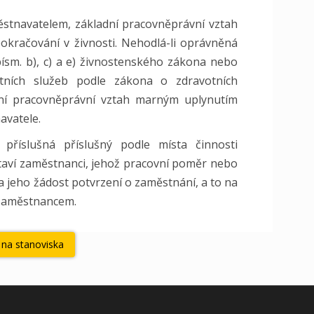
městnavatelem, základní pracovněprávní vztah
 pokračování v živnosti. Nehodlá-li oprávněná
písm. b), c) a e) živnostenského zákona nebo
tních služeb podle zákona o zdravotních
dní pracovněprávní vztah marným uplynutím
avatele.
příslušná příslušný podle místa činnosti
taví zaměstnanci, jehož pracovní poměr nebo
a jeho žádost potvrzení o zaměstnání, a to na
 zaměstnancem.
 na stanoviska