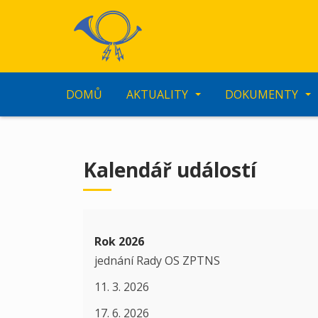
S
k
i
p
t
o
DOMŮ
AKTUALITY
DOKUMENTY
m
a
i
n
Kalendář událostí
c
o
n
t
e
Rok 2026
n
jednání Rady OS ZPTNS
t
11. 3. 2026
17. 6. 2026