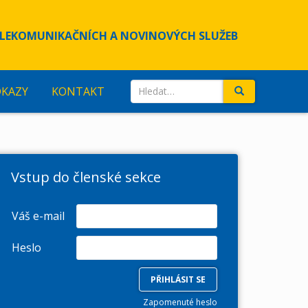
LEKOMUNIKAČNÍCH A NOVINOVÝCH SLUŽEB
Search
DKAZY
KONTAKT
for:
Vstup do členské sekce
Váš e-mail
Heslo
Zapomenuté heslo