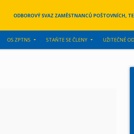
ODBOROVÝ SVAZ ZAMĚSTNANCŮ POŠTOVNÍCH, TE
OS ZPTNS
STAŇTE SE ČLENY
UŽITEČNÉ O