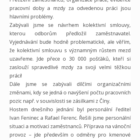
pracovní doby a mzdy za odvedenou práci jsou
hlavními problémy.
Zabývali jsme se návrhem kolektivní smlouvy,
kterou odborům předložil zaměstnavatel.
Vyjednávání bude hodně problematické, ale věřím,
že kolektivní smlouvu s významným růstem mezd
uzavřeme. Jde přece o 30 000 pošťáků, kteří si
zaslouží spravedl
ivé mzdy za svoji velmi těžkou
práci!
Dále jsme se zabývali dílčími organizačními
změnami, kdy se jedná o navýšení počtu pracovních
pozic např. v souvislosti se zásilkami z Číny.
Hostem dnešního jednání byl personální ředitel
Ivan Feninec a Rafael Ferenc. Řešili jsme personální
situaci a motivaci zaměstnanců. Příprava na vánoční
provoz – jde především o odměny pro kmenové