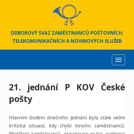
S
k
i
p
t
ODBOROVÝ SVAZ ZAMĚSTNANCŮ POŠTOVNÍCH,
o
TELEKOMUNIKAČNÍCH A NOVINOVÝCH SLUŽEB
m
a
i
TOGGLE
n
c
o
21. jednání P KOV České
n
t
pošty
e
n
t
Hlavním bodem dnešního jednání byla stále velmi
kritická situace, kdy chybí mnoho zaměstnanců.
Přetížení zaměstnanců, organizace práce, evidence