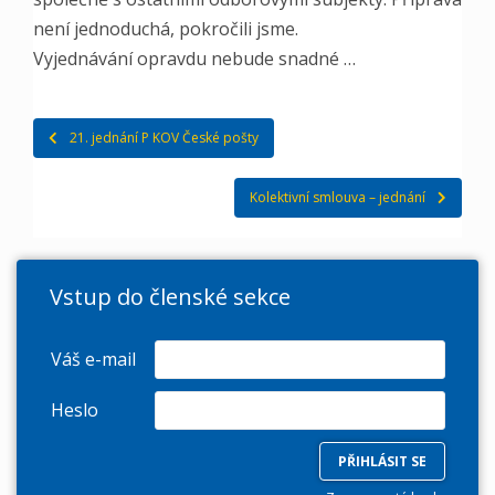
není jednoduchá, pokročili jsme.
Vyjednávání opravdu nebude snadné …
Navigace
21. jednání P KOV České pošty
pro
Kolektivní smlouva – jednání
příspěvek
Vstup do členské sekce
Váš e-mail
Heslo