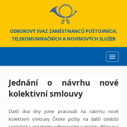
S
k
i
p
t
ODBOROVÝ SVAZ ZAMĚSTNANCŮ POŠTOVNÍCH,
o
TELEKOMUNIKAČNÍCH A NOVINOVÝCH SLUŽEB
m
a
i
TOGGLE
n
c
o
Jednání o návrhu nové
n
t
kolektivní smlouvy
e
n
t
Další dva dny jsme pracovali na návrhu nové
kolektivní smlouvy České pošty na další období
společně s ostatními odborovými subjekty. Příprava