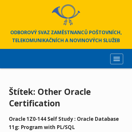
S
k
i
p
t
ODBOROVÝ SVAZ ZAMĚSTNANCŮ POŠTOVNÍCH,
o
TELEKOMUNIKAČNÍCH A NOVINOVÝCH SLUŽEB
m
a
i
TOGGLE
n
c
o
n
Štítek:
Other Oracle
t
e
Certification
n
t
Oracle 1Z0-144 Self Study : Oracle Database
11g: Program with PL/SQL