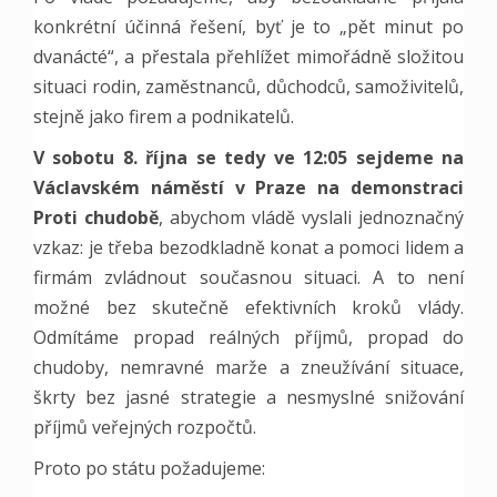
konkrétní účinná řešení, byť je to „pět minut po
dvanácté“, a přestala přehlížet mimořádně složitou
situaci rodin, zaměstnanců, důchodců, samoživitelů,
stejně jako firem a podnikatelů.
V
sobotu 8. října se tedy ve 12:05 sejdeme na
Václavském náměstí v Praze na demonstraci
Proti chudobě
, abychom vládě vyslali jednoznačný
vzkaz: je třeba bezodkladně konat a pomoci lidem a
firmám zvládnout současnou situaci. A to není
možné bez skutečně efektivních kroků vlády.
Odmítáme propad reálných příjmů, propad do
chudoby, nemravné marže a zneužívání situace,
škrty bez jasné strategie a nesmyslné snižování
příjmů veřejných rozpočtů.
Proto po státu požadujeme: