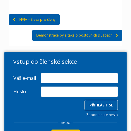
Navigace
INVIA – Sleva pro členy
pro
Demonstrace byla také o poštovních službách
příspěvek
Vstup do členské sekce
Váš e-mail
Heslo
Zapomenuté heslo
nebo