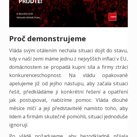
Proč demonstrujeme
Vláda svým otálením nechala situaci dojít do stavu,
kdy v naší zemi máme jednu z nejvyšších inflací v EU,
domácnostem se propadá kupní síla a firmy ztrácí
konkurenceschopnost. Na vládu opakovaně
apelujeme již od jejího nástupu, aby začala situaci
řešit, předkládáme ji konkrétní řešení a opatření
jak postupovat, nabízíme pomoc. Vláda dlouhé
měsíce mlčí a její představitelé namísto toho, aby
lidem a firmám skutečně pomohli, situaci jednoduše
ignorují.
Po vládě požadujeme, aby bezodkladně přijala