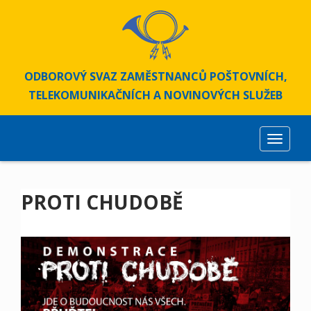
S
k
i
p
t
ODBOROVÝ SVAZ ZAMĚSTNANCŮ POŠTOVNÍCH,
o
TELEKOMUNIKAČNÍCH A NOVINOVÝCH SLUŽEB
m
a
i
TOGGLE
n
c
o
PROTI CHUDOBĚ
n
t
e
n
t